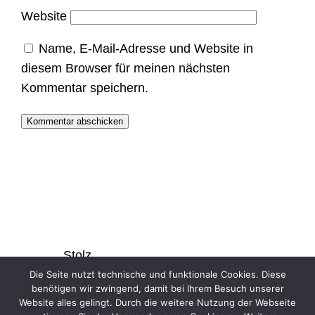
Website
Name, E-Mail-Adresse und Website in
diesem Browser für meinen nächsten
Kommentar speichern.
Stolz
präsentiert
Die Seite nutzt technische und funktionale Cookies. Diese
benötigen wir zwingend, damit bei Ihrem Besuch unserer
von
Website alles gelingt. Durch die weitere Nutzung der Webseite
WordPress