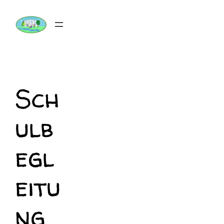
Zum
Inhalt
springen
Sch
ulb
egl
eitu
ng