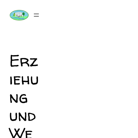
Zum
Inhalt
springen
Erz
iehu
ng
und
We