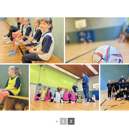
◄
1
2